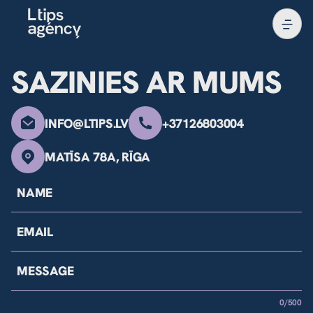
SAZINIES AR MUMS
INFO@LTIPS.LV
+37126803004
MATĪSA 78A, RĪGA
0/500